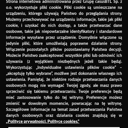
Strona internetowa administrowana przez Grupę casusBTL Sp. z
21:00
o.o. wykorzystuje pliki cookie. Pliki cookie są umieszczane na
urządzeniu, którego używają Państwo do przeglądania strony.
Możemy przechowywać na urządzeniu informacje, takie jak pliki
21:10
cookie, i uzyskać do nich dostęp, a także przetwarzać dane
osobowe, takie jak niepowtarzalne identyfikatory i standardowe
21:20
informacje wysyłane przez urządzenie. Domyślnie włączone są
jedynie pliki, które umożliwiają poprawne działanie strony.
Włączenie pozostałych plików pozostawiamy Państwa decyzji.
21:30
Możecie Państwo zaakceptować wszystkie pliki lub odmówić ich
używania (z wyjątkiem niezbędnych jeżeli takie będą).
Wykorzystując „Indywidualne ustawienia plików cookie” –
21:40
„akceptuję tylko wybrane”, możliwe jest dokonanie własnego ich
ustawienia. Pamiętaj, że niektóre rodzaje przetwarzania danych
osobowych mogą nie wymagać Twojej zgody, ale masz prawo
21:50
sprzeciwić się takiemu przetwarzaniu. Twoje preferencje będą
mieć zastosowanie tylko do tej witryny. Preferencje możesz
zmienić w dowolnym momencie, powracając na tę witrynę.
22:00
Szczegółowe informacje na temat zasad przetwarzania Państwa
danych osobowych oraz działania cookies znajdują się w
„
Polityce prywatności. Polityce cookies
.”