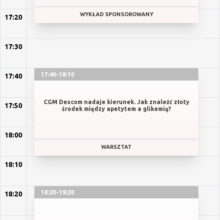
WYKŁAD SPONSOROWANY
17:20
17:30
17:40-18:10
17:40
CGM Dexcom nadaje kierunek. Jak znaleźć złoty
17:50
środek między apetytem a glikemią?
18:00
WARSZTAT
18:10
18:20-19:20
18:20