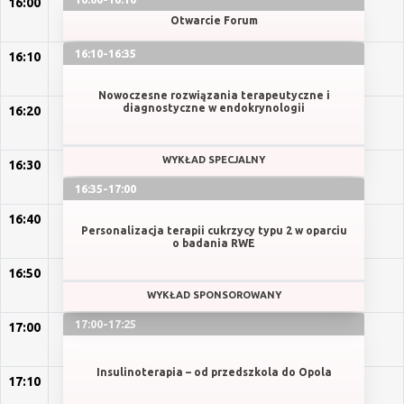
16:00
Otwarcie Forum
16:10-16:35
16:10
Nowoczesne rozwiązania terapeutyczne i
diagnostyczne w endokrynologii
16:20
WYKŁAD SPECJALNY
16:30
16:35-17:00
16:40
Personalizacja terapii cukrzycy typu 2 w oparciu
o badania RWE
16:50
WYKŁAD SPONSOROWANY
17:00-17:25
17:00
Insulinoterapia – od przedszkola do Opola
17:10