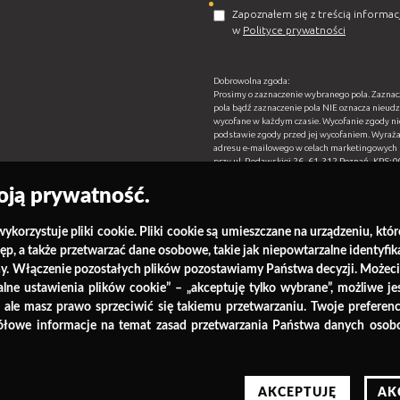
Zapoznałem się z treścią informa
w
Polityce prywatności
Dobrowolna zgoda:
Prosimy o zaznaczenie wybranego pola. Zaznacz
pola bądź zaznaczenie pola NIE oznacza nieudz
wycofane w każdym czasie. Wycofanie zgody n
podstawie zgody przed jej wycofaniem. Wyraż
adresu e-mailowego w celach marketingowych p
przy ul. Rodawskiej 26, 61-312 Poznań, KRS
przesyłanie informacji handlowych i marketing
konferencji, nowych ofertach promocyjnych, pr
ją prywatność.
mailowy zgodnie z zasadami określonymi w Kla
wiadomości, że w każdej chwili mam prawo do 
danych osobowych w celach marketingowych, o
wykorzystuje pliki cookie. Pliki cookie są umieszczane na urządzeniu, 
ostęp, a także przetwarzać dane osobowe, takie jak niepowtarzalne identy
Tak
Nie
rony. Włączenie pozostałych plików pozostawiamy Państwa decyzji. Możec
lne ustawienia plików cookie” – „akceptuję tylko wybrane”, możliwe je
= Wymagane
e masz prawo sprzeciwić się takiemu przetwarzaniu. Twoje preferencj
łowe informacje na temat zasad przetwarzania Państwa danych osobo
AKCEPTUJĘ
AK