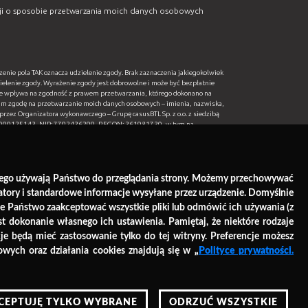
cji o sposobie przetwarzania moich danych osobowych
enie pola TAK oznacza udzielenie zgody. Brak zaznaczenia jakiegokolwiek
ielenie zgody. Wyrażenie zgody jest dobrowolne i może być bezpłatnie
ie wpływa na zgodność z prawem przetwarzania, którego dokonano na
am zgodę na przetwarzanie moich danych osobowych – imienia, nazwiska,
rzez Organizatora wykonawczego – Grupę casusBTL Sp. z o.o. z siedzibą
: 0000125143, NIP: 7792436299, REGON: 361981730, w tym na
owych w postaci newslettera w szczególności o kolejnych edycjach
oduktach, usługach i konkursach drogą elektroniczną na mój adres e-
uzuli prywatności, które przyjmuję do wiadomości. Przyjmuję do
wniesienia sprzeciwu (wycofania zgody) wobec przetwarzania moich
 których mowa w zdaniu poprzedzającym.
którego używają Państwo do przeglądania strony. Możemy przechowywać
fikatory i standardowe informacje wysyłane przez urządzenie. Domyślnie
ie Państwo zaakceptować wszystkie pliki lub odmówić ich używania (z
st dokonanie własnego ich ustawienia. Pamiętaj, że niektóre rodzaje
e będą mieć zastosowanie tylko do tej witryny. Preferencje możesz
wych oraz działania cookies znajdują się w
„
Polityce prywatności.
Wyślij
CEPTUJĘ TYLKO WYBRANE
ODRZUĆ WSZYSTKIE